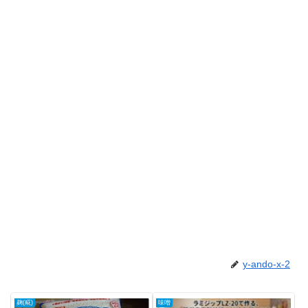
y-ando-x-2
麹(糀)
味噌