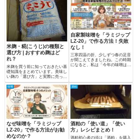
自家製味噌を「ラミジップ
LZ-20」で作る方法！失敗
米麹・糀(こうじ)の種類と
なし！
選び方 | おすすめ麹はど
三寒四温の折、少しずつ春の足音
れ？
が聞こえてきましたね。この時期
になると、私は「今年の味噌はど
米麹を買う前に知っておきたい基
う仕込もう...
礎知識をまとめています。美味し
い麹の「選び方」と実際に売って
いる「おす...
味噌
酒粕
なぜ味噌を「ラミジップ
酒粕の「使い道」「使い
LZ-20」で作る方法がお勧
方」レシピまとめ！
めなのか？
酒粕初心者の頃は「酒粕」を購入