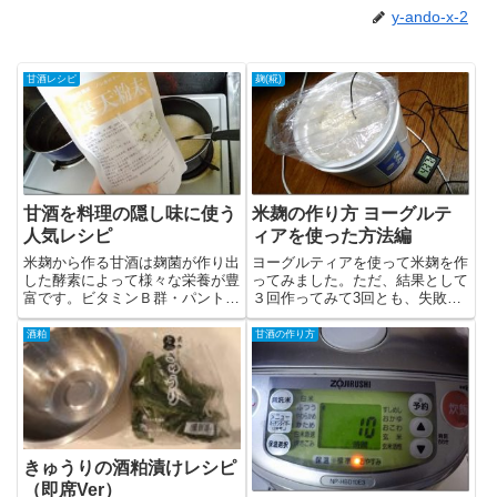
y-ando-x-2
甘酒レシピ
麹(糀)
甘酒を料理の隠し味に使う
米麹の作り方 ヨーグルテ
人気レシピ
ィアを使った方法編
米麹から作る甘酒は麹菌が作り出
ヨーグルティアを使って米麹を作
した酵素によって様々な栄養が豊
ってみました。ただ、結果として
富です。ビタミンＢ群・パントテ
３回作ってみて3回とも、失敗と
ン酸・イノ...
までは言え...
酒粕
甘酒の作り方
きゅうりの酒粕漬けレシピ
（即席Ver）