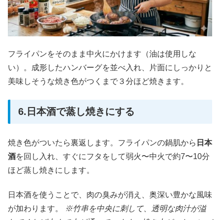
フライパンをそのまま中火にかけます（油は使用しな
い）。成形したハンバーグを並べ入れ、片面にしっかりと
美味しそうな焼き色がつくまで３分ほど焼きます。
6.日本酒で蒸し焼きにする
焼き色がついたら裏返します。フライパンの鍋肌から
日本
酒
を回し入れ、すぐにフタをして弱火〜中火で約7〜10分
ほど蒸し焼きにします。
日本酒を使うことで、肉の臭みが消え、奥深い豊かな風味
が加わります。
※竹串を中央に刺して、透明な肉汁が溢