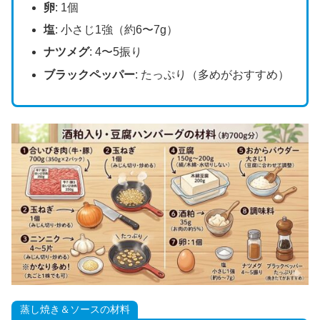
卵
: 1個
塩
: 小さじ1強（約6〜7g）
ナツメグ
: 4〜5振り
ブラックペッパー
: たっぷり（多めがおすすめ）
蒸し焼き＆ソースの材料