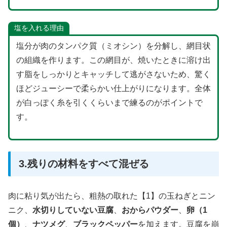
塩を入れる理由
塩分が肉のタンパク質（ミオシン）を分解し、網目状
の組織を作ります。この網目が、焼いたときに溶け出
す脂をしっかりとキャッチして逃がさないため、驚く
ほどジューシーで柔らかい仕上がりになります。全体
が白っぽく糸を引くくらいまで練るのがポイントで
す。
3.残りの材料をすべて混ぜる
肉に粘り気が出たら、粗熱の取れた【1】の玉ねぎとニン
ニク、
水切りしていない豆腐
、
おからパウダー
、
卵（1
個）
、
ナツメグ
、
ブラックペッパー
を加えます。豆腐を崩