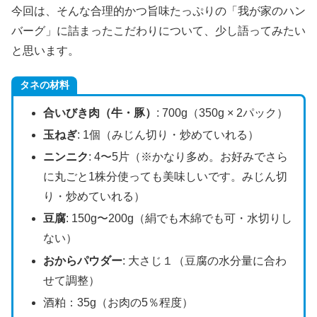
今回は、そんな合理的かつ旨味たっぷりの「我が家のハン
バーグ」に詰まったこだわりについて、少し語ってみたい
と思います。
タネの材料
合いびき肉（牛・豚）
: 700g（350g × 2パック）
玉ねぎ
: 1個（みじん切り・炒めていれる）
ニンニク
: 4〜5片（※かなり多め。お好みでさら
に丸ごと1株分使っても美味しいです。みじん切
り・炒めていれる）
豆腐
: 150g〜200g（絹でも木綿でも可・水切りし
ない）
おからパウダー
: 大さじ１（豆腐の水分量に合わ
せて調整）
酒粕：35g（お肉の5％程度）