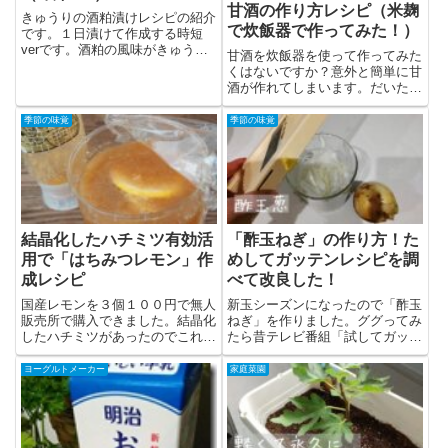
甘酒の作り方レシピ（米麹
きゅうりの酒粕漬けレシピの紹介
で炊飯器で作ってみた！）
です。１日漬けて作成する時短
verです。酒粕の風味がきゅうり
甘酒を炊飯器を使って作ってみた
に染み込み...
くはないですか？意外と簡単に甘
酒が作れてしまいます。だいたい
家にもある...
季節の味覚
季節の味覚
結晶化したハチミツ有効活
「酢玉ねぎ」の作り方！た
用で「はちみつレモン」作
めしてガッテンレシピを調
成レシピ
べて改良した！
国産レモンを３個１００円で無人
新玉シーズンになったので「酢玉
販売所で購入できました。結晶化
ねぎ」を作りました。ググってみ
したハチミツがあったのでこれを
たら昔テレビ番組「試してガッテ
使ってハチ...
ン」で取り...
ヨーグルトメーカー
家庭菜園