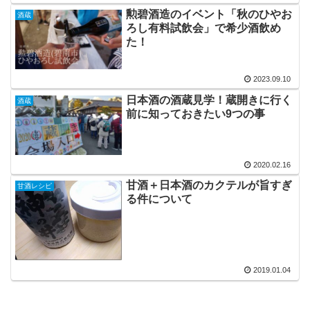
勲碧酒造のイベント「秋のひやお
酒蔵
ろし有料試飲会」で希少酒飲め
た！
2023.09.10
日本酒の酒蔵見学！蔵開きに行く
酒蔵
前に知っておきたい9つの事
2020.02.16
甘酒＋日本酒のカクテルが旨すぎ
甘酒レシピ
る件について
2019.01.04