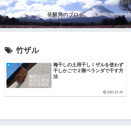
発酵男のブログ
竹ザル
梅干しの土用干し！ザルを使わず
梅
干しかごで２階ベランダで干す方
法
2021.07.24